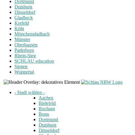
Dortmund
Duisburg
Düsseldorf
Gladbeck
Krefeld
Köln
Mönchengladbach
Münster
Oberhausen
Paderborn
Rhein-Sieg
SCHLAU education
Siegen
Wuppertal
- Stadt wählen -
Aachen
Bielefeld
Bochum
Bonn
Dortmund
Duisburg
Düsseldorf