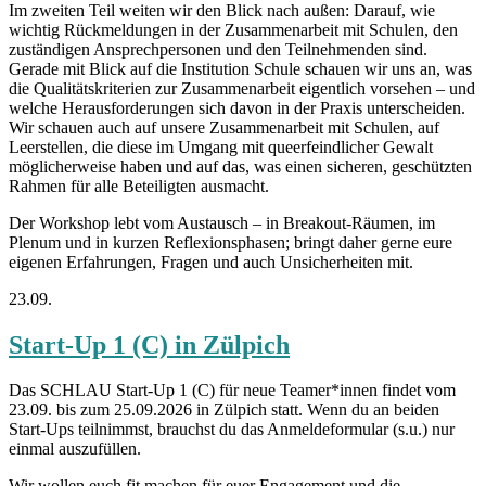
Im zweiten Teil weiten wir den Blick nach außen: Darauf, wie
wichtig Rückmeldungen in der Zusammenarbeit mit Schulen, den
zuständigen Ansprechpersonen und den Teilnehmenden sind.
Gerade mit Blick auf die Institution Schule schauen wir uns an, was
die Qualitätskriterien zur Zusammenarbeit eigentlich vorsehen – und
welche Herausforderungen sich davon in der Praxis unterscheiden.
Wir schauen auch auf unsere Zusammenarbeit mit Schulen, auf
Leerstellen, die diese im Umgang mit queerfeindlicher Gewalt
möglicherweise haben und auf das, was einen sicheren, geschützten
Rahmen für alle Beteiligten ausmacht.
Der Workshop lebt vom Austausch – in Breakout-Räumen, im
Plenum und in kurzen Reflexionsphasen; bringt daher gerne eure
eigenen Erfahrungen, Fragen und auch Unsicherheiten mit.
23.09.
Start-Up 1 (C) in Zülpich
Das SCHLAU Start-Up 1 (C) für neue Teamer*innen findet vom
23.09. bis zum 25.09.2026 in Zülpich statt. Wenn du an beiden
Start-Ups teilnimmst, brauchst du das Anmeldeformular (s.u.) nur
einmal auszufüllen.
Wir wollen euch fit machen für euer Engagement und die